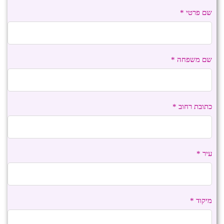
שם פרטי
*
Payment
validation
field
שם משפחה
*
כתובת רחוב
*
עיר
*
מיקוד
*