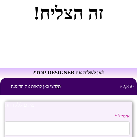
זה הצליח!
לאן לשלוח את TOP-DESIGNER?
2,850
תלחצי כאן לראות את ההזמנה
₪
מידע ללקוחות
Payment
processing
אימייל
*
field